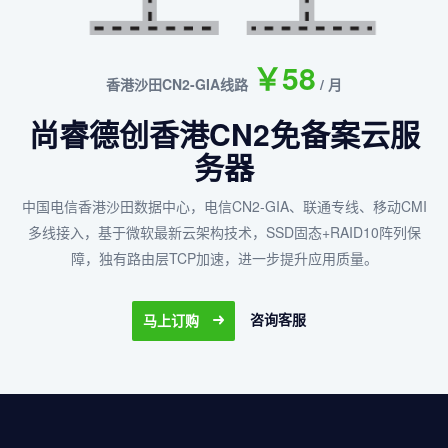
￥58
香港沙田CN2-GIA线路
/ 月
尚睿德创香港CN2免备案云服
务器
、
路
中国电信香港沙田数据中心，电信CN2-GIA、联通专线、移动CMI
香
多线接入，基于微软最新云架构技术，SSD固态+RAID10阵列保
障，独有路由层TCP加速，进一步提升应用质量。
咨询客服
马上订购