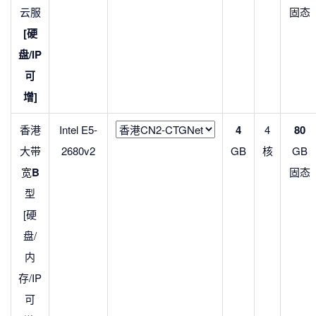
云服
固态
[硬
盘/IP
可
增]
香港
Intel E5-
4
4
80
大带
2680v2
GB
核
GB
宽
B
固态
型
[硬
盘/
内
存/IP
可