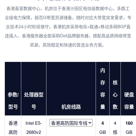
香港直营数据中心，机房位于香港沙田区电信级数据中心，多路工
业级电力保障，超百G带宽资源储备，随时对应大带宽突发需求，专
业技术24小时轮班值守。香港机房采用电信+联通+移动多网BGP直
连接入，香港服务器全部采购Dell品牌服务器，搭配高品质网络带宽
资源，高效稳定和快速的首选业务方案。
内
存
核
参数/
处理器型
容
心
硬盘
型号
号
机房线路
量
数
容量
香港
Intel E5-
4
4
160
高防
2680v2
GB
核
GB