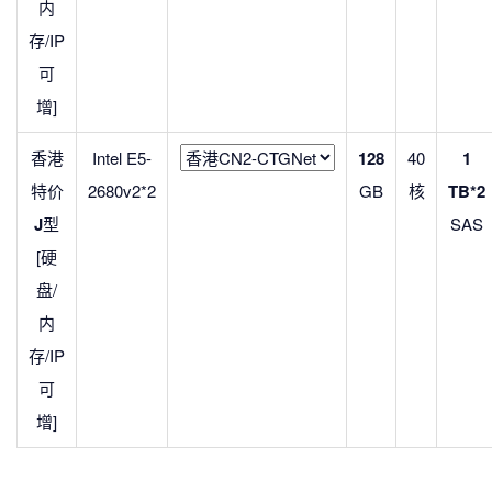
内
存/IP
可
增]
香港
Intel E5-
128
40
1
特价
2680v2*2
GB
核
TB*2
J
型
SAS
[硬
盘/
内
存/IP
可
增]