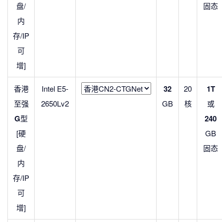
盘/
固态
内
存/IP
可
增]
香港
Intel E5-
32
20
1T
至强
2650Lv2
GB
核
或
G
型
240
[硬
GB
盘/
固态
内
存/IP
可
增]