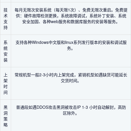
技
每月无限次安装系统（每天限1次）、免费无限次重启。免费提
术
供：硬件故障检测更换，系统故障调试，系统补丁安装、系统
支
安全加固、各种web服务和数据库服务的安装等服务。
持
系
支持各种Windows中文版和linux系列发行版本的安装和调试服
统
务。
安
装
上
常规机型一般2-3小时内上架完成，紧销机型如遇缺货可能延长
架
交货时间。
时
间
黑
普通段如遇DDOS攻击黑洞被攻击IP 1-3 小时自动解封，高防
洞
区除外。
策
略