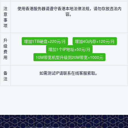
注
使用香港服务器请遵守香港本地法律法规，请勿存放违法内
意
容。
事
项
升
增加1TB硬盘+220元/月
增加4G内存+120元/月
级
增加1个IP地址+50元/月
费
用
10M带宽机型升级到20M带宽+1000元
备
如需测试IP请联系在线客服索取。
注